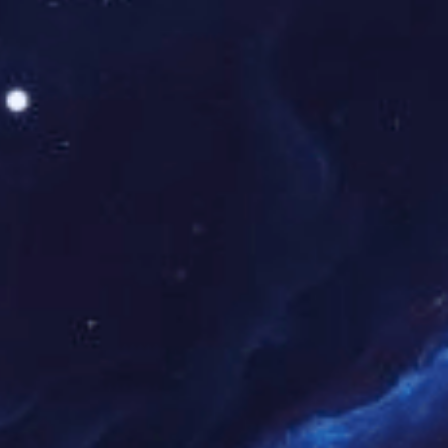
都是一次成长的