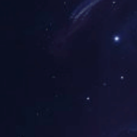
乐竟官网每一次挑战，