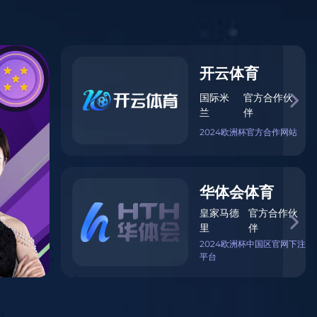
项
新闻中
服务宗
互动乐竟体
心
旨
育