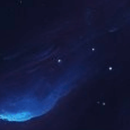
机会。
Our Service